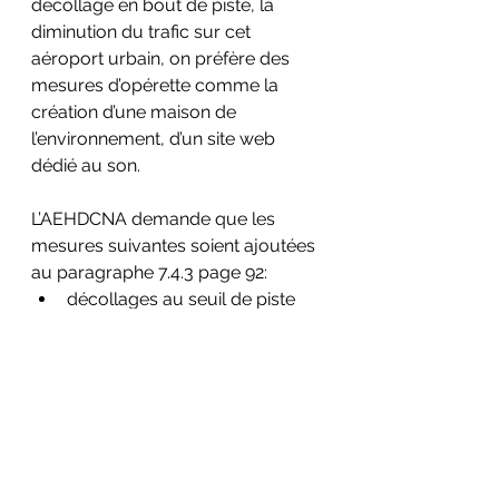
décollage en bout de piste, la 
diminution du trafic sur cet 
aéroport urbain, on préfère des 
mesures d’opérette comme la 
création d’une maison de 
l’environnement, d’un site web 
dédié au son.
L’AEHDCNA demande que les 
mesures suivantes soient ajoutées 
au paragraphe 7.4.3 page 92:
décollages au seuil de piste
Interdiction des vols de nuit
Contrôle des altitudes au 
décollage, actuellement seuls 
les écarts horizontaux sont 
sanctionnés. 
Elle demande également que le 
terme « pourrait » qui traduit de 