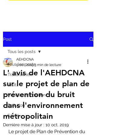
Post
Tous les posts
AEHDCNA
Tous les posts
9 oct. 2019
3 min de lecture
L' avis de l'AEHDCNA
Trafic aérien
sur le projet de plan de
bruit
prévention du bruit
Vie de l'association
dans l'environnement
Pollution
métropolitain
Santé
Dernière mise à jour :
10 oct. 2019
Le projet de Plan de Prévention du 