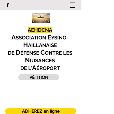
AEHDCNA
A
E
SSOCIATION
YSINO-
H
AILLANAISE
D
C
DE
ÉFENSE
ONTRE LES
N
UISANCES
A
DE L'
ÉROPORT
PÉTITION
ADHEREZ en ligne