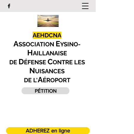
AEHDCNA
A
E
SSOCIATION
YSINO-
H
AILLANAISE
D
C
DE
ÉFENSE
ONTRE LES
N
UISANCES
A
DE L'
ÉROPORT
PÉTITION
ADHEREZ en ligne