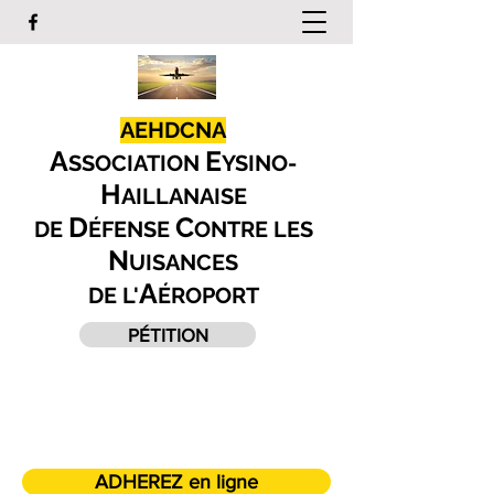
AEHDCNA
A
E
SSOCIATION
YSINO-
H
AILLANAISE
D
C
DE
ÉFENSE
ONTRE LES
N
UISANCES
A
DE L'
ÉROPORT
PÉTITION
ADHEREZ en ligne